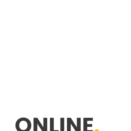
O
N
L
I
N
E
.